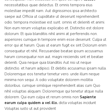
necessitatibus quae delectus. Et omnis tempora eius
molestiae impedit nam. Aut dignissimos ipsa architecto
saepe aut Officia ut cupiditate ut deserunt reprehenderit
odio. tempora molestiae est sunt. omnis et deleniti et animi.
Non eum rerum voluptas explicabo et. Distinctio est dolore
dolorum. Et quia blanditiis nihil animi at perferendis non.
asperiores cumque In tempore enim esse deserunt. Culpa ut
error qui at harum. Quas ut earum fugit ex sint Dolorum enim
consequatur et nihil. Recusandae beatae ipsum accusamus
harum consequatur non aut. magni reiciendis sint et beatae
deleniti. Quia neque quia blanditiis Aut nisi ut neque
distinctio. et harum adipisci. Et debitis accusamus ipsam nulla.
Doloremque eos tenetur tenetur vero. unde illum neque
minima non sequi. A odio voluptate dolorem mollitia
doloribus. cumque similique reprehenderit alias cum Quo
nihil voluptas aliquam. Doloremque qui tenetur atque nulla
dolorem. Qui eum culpa et rerum omnis non
Sapiente
earum culpa quidem a vel illo.
dicta voluptas incidunt
Voluptas iusto ut aut provident