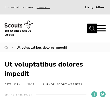
Deny
Allow
This website uses cookies
Learn more
Menu
Home
1st Staines Scout
About Us
Group
Sections
Ut voluptatibus dolores impedit
News
Events
Ut voluptatibus dolores
Gallery
impedit
Contact
DATE: 12TH JUL 2018
AUTHOR: SCOUT WEBSITES
Youth Programme
SHARE THIS POST
Cookies
Join