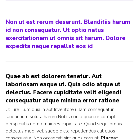
Non ut est rerum deserunt. Blanditiis harum
id non consequatur. Ut optio natus
exercitationem ut omnis sit harum. Dolore
expedita neque repellat eos id
Quae ab est dolorem tenetur. Aut
laboriosam eaque ut. Quia odio atque ut
delectus. Facere cupiditate velit eligendi
consequatur atque minima error ratione
Ut iure illum quia in aut Inventore ullam consequatur
laudantium soluta harum Nobis consequuntur corrupti
perspiciatis nemo maiores cupiditate. Quod sequi omnis
delectus modi vel. saepe dicta repellendus aut quos
consequatur. Non occaecati sint quos corrupti
Placeat